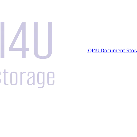
QI4U Document Stor