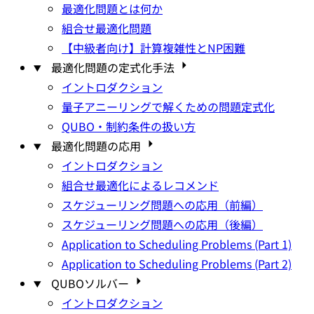
最適化問題とは何か
組合せ最適化問題
【中級者向け】計算複雑性とNP困難
最適化問題の定式化手法
イントロダクション
量子アニーリングで解くための問題定式化
QUBO・制約条件の扱い方
最適化問題の応用
イントロダクション
組合せ最適化によるレコメンド
スケジューリング問題への応用（前編）
スケジューリング問題への応用（後編）
Application to Scheduling Problems (Part 1)
Application to Scheduling Problems (Part 2)
QUBOソルバー
イントロダクション