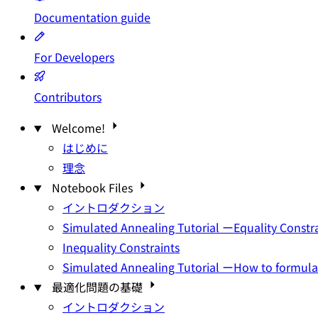
Documentation
guide
For Developers
Contributors
Welcome!
はじめに
理念
Notebook Files
イントロダクション
Simulated Annealing Tutorial ーEquality Constr
Inequality Constraints
Simulated Annealing Tutorial ーHow to formul
最適化問題の基礎
イントロダクション