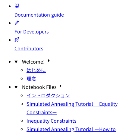
Documentation
guide
For Developers
Contributors
Welcome!
はじめに
理念
Notebook Files
イントロダクション
Simulated Annealing Tutorial ーEquality
Constraintsー
Inequality Constraints
Simulated Annealing Tutorial ーHow to