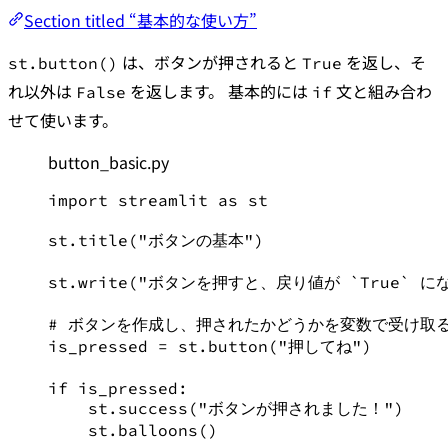
Section titled “基本的な使い方”
は、ボタンが押されると
を返し、そ
st.button()
True
れ以外は
を返します。 基本的には
文と組み合わ
False
if
せて使います。
button_basic.py
import
 streamlit 
as
 st
st.title(
"
ボタンの基本
"
)
st.write(
"
ボタンを押すと、戻り値が `True` 
# ボタンを作成し、押されたかどうかを変数で受け取
is_pressed 
=
 st.button(
"
押してね
"
)
if
 is_pressed:
st.success(
"
ボタンが押されました！
"
)
st.balloons()