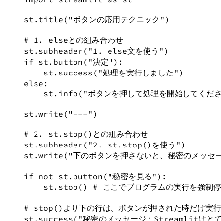
st.title(
"
ボタンの応用テクニック
"
)
# 1. elseとの組み合わせ
st.subheader(
"
1. else文を使う
"
)
if
 st.button(
"
決定
"
):
st.success(
"
処理を実行しました
"
)
else
:
st.info(
"
ボタンを押して処理を開始してくだ
st.write(
"
---
"
)
# 2. st.stop()との組み合わせ
st.subheader(
"
2. st.stop()を使う
"
)
st.write(
"
下のボタンを押さないと、秘密のメッセ
if
not
 st.button(
"
秘密を見る
"
):
st.stop() 
# ここでプログラムの実行を強制
# stop()より下の行は、ボタンが押された時だけ実
st.success(
"
秘密のメッセージ：Streamlitはと