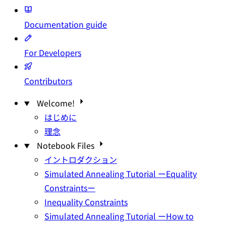
Documentation
guide
For Developers
Contributors
Welcome!
はじめに
理念
Notebook Files
イントロダクション
Simulated Annealing Tutorial ーEquality
Constraintsー
Inequality Constraints
Simulated Annealing Tutorial ーHow to