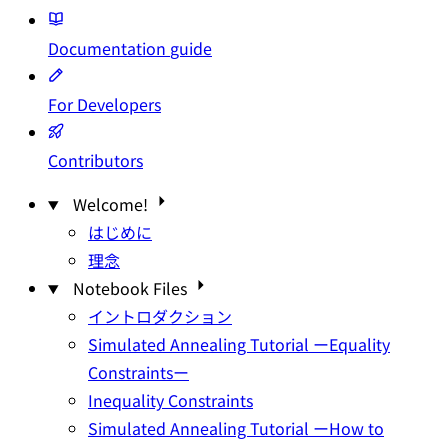
Documentation
guide
For Developers
Contributors
Welcome!
はじめに
理念
Notebook Files
イントロダクション
Simulated Annealing Tutorial ーEquality
Constraintsー
Inequality Constraints
Simulated Annealing Tutorial ーHow to