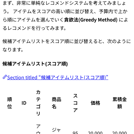
まず、非常に単純なレコメンドシステムを考えてみましょ
う。 アイテムをスコアの高い順に並び替え、予算内で上か
ら順にアイテムを選んでいく
貪欲法(Greedy Method)
によ
るレコメンドを行ってみます。
候補アイテムリストをスコア順に並び替えると、次のように
なります。
候補アイテムリスト(スコア順)
Section titled “候補アイテムリスト(スコア順)”
カ
ス
順
テ
商品
累積金
ID
コ
価格
位
ゴ
名
額
ア
リ
ア
ジャ
ウ
95
20,000
20,000