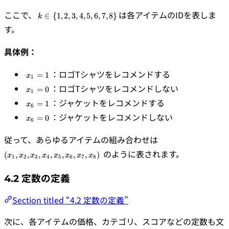
k
ここで、
は各アイテムのIDを表しま
∈
{
1
,
2
,
3
,
4
,
5
,
6
,
7
,
8
}
k
\in
す。
\
{1,
具体例：
2,
3,
4,
x_1
：ロゴTシャツをレコメンドする
=
1
x
1
5,
= 1
x_1
：ロゴTシャツをレコメンドしない
=
0
6,
x
1
= 0
7,
x_6
：ジャケットをレコメンドする
=
1
x
6
8\}
= 1
x_6
：ジャケットをレコメンドしない
=
0
x
6
= 0
(x_1,
従って、あらゆるアイテムの組み合わせは
x_2,
のように表されます。
(
,
,
,
,
,
,
,
)
x
x
x
x
x
x
x
x
x_3,
1
2
3
4
5
6
7
8
x_4,
x_5,
4.2 定数の定義
x_6,
x_7,
Section titled “4.2 定数の定義”
x_8)
次に、各アイテムの価格、カテゴリ、スコアなどの定数も文