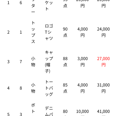
1
6
ケッ
タ
点
円
円
ト
ー
ト
ロゴ
ッ
90
4,000
24,000
2
1
Tシ
プ
点
円
円
ャツ
ス
キャ
小
ップ
88
3,000
27,000
3
7
物
(帽
点
円
円
子)
トー
小
85
4,000
31,000
4
8
トバ
物
点
円
円
ッグ
ボ
デニ
ト
80
10,000
41,000
5
3
ムパ