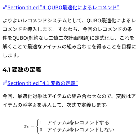
Section titled “4. QUBO最適化によるレコメンド”
よりよいレコメンドシステムとして、QUBO最適化によるレ
コメンドを導入します。 すなわち、今回のレコメンドの条
件をQUBO(制約なし二値二次計画問題)に定式化し、これを
解くことで最適なアイテムの組み合わせを得ることを目標に
します。
4.1 変数の定義
Section titled “4.1 変数の定義”
今回、最適化対象はアイテムの組み合わせなので、変数はア
k
イテムの添字
を導入して、次式で定義します。
k
{
x_k = \begin{cases} 1 &
1
アイテム
をレコメンドする
k
=
x
k
0
アイテム
をレコメンドしない
k