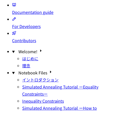
Documentation
guide
For Developers
Contributors
Welcome!
はじめに
理念
Notebook Files
イントロダクション
Simulated Annealing Tutorial ーEquality
Constraintsー
Inequality Constraints
Simulated Annealing Tutorial ーHow to