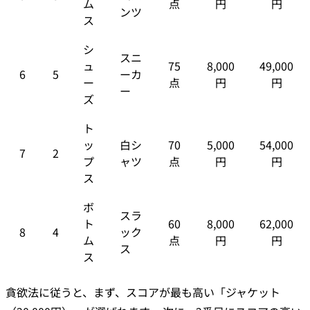
ム
点
円
円
ンツ
ス
シ
スニ
ュ
75
8,000
49,000
6
5
ーカ
ー
点
円
円
ー
ズ
ト
ッ
白シ
70
5,000
54,000
7
2
プ
ャツ
点
円
円
ス
ボ
スラ
ト
60
8,000
62,000
8
4
ック
ム
点
円
円
ス
ス
貪欲法に従うと、まず、スコアが最も高い「ジャケット