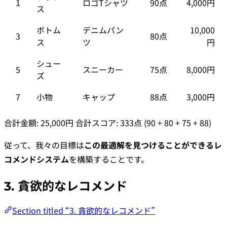
1
ロゴTシャツ
90点
4,000円
ス
ボトム
デニムパン
10,000
3
80点
ス
ツ
円
シュー
5
スニーカー
75点
8,000円
ズ
7
小物
キャップ
88点
3,000円
合計金額: 25,000円 合計スコア: 333点 (90 + 80 + 75 + 88)
従って、我々の目標は
この最適解を見つけることができるレ
コメンドシステム
を構築することです。
3. 貪欲的なレコメンド
Section titled “3. 貪欲的なレコメンド”