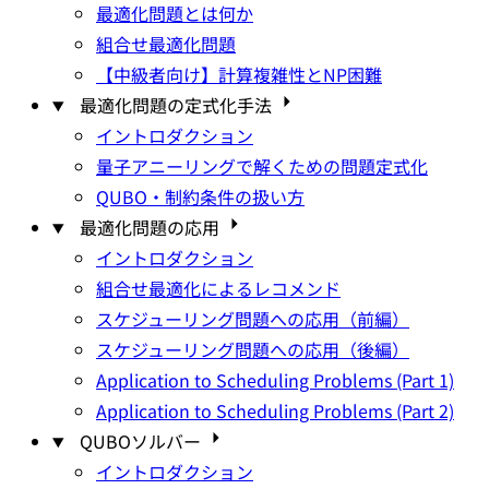
最適化問題とは何か
組合せ最適化問題
【中級者向け】計算複雑性とNP困難
最適化問題の定式化手法
イントロダクション
量子アニーリングで解くための問題定式化
QUBO・制約条件の扱い方
最適化問題の応用
イントロダクション
組合せ最適化によるレコメンド
スケジューリング問題への応用（前編）
スケジューリング問題への応用（後編）
Application to Scheduling Problems (Part 1)
Application to Scheduling Problems (Part 2)
QUBOソルバー
イントロダクション