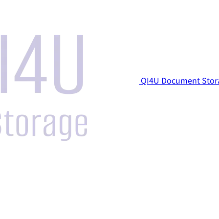
QI4U Document Stor