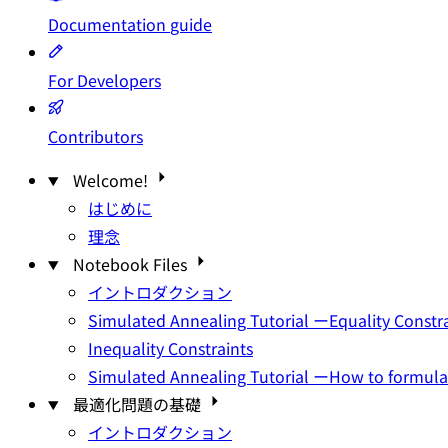
Documentation
guide
For Developers
Contributors
Welcome!
はじめに
理念
Notebook Files
イントロダクション
Simulated Annealing Tutorial ーEquality Constr
Inequality Constraints
Simulated Annealing Tutorial ーHow to formul
最適化問題の基礎
イントロダクション