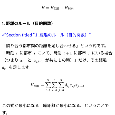
=
H = H_{\text{距離}} + H_{\t
+
H
H
H
距離
制約
1. 距離のルール（目的関数）
Section titled “1. 距離のルール（目的関数）”
「隣り合う都市間の距離を足し合わせる」という式です。
t
i
t+1
j
「時刻
に都市
にいて、時刻
に都市
にいる場合
+
1
t
i
t
j
x_{i,t}
x_{j,t+1}
d_{i
（つまり
と
が共に 1 の時）」だけ、その距離
x
x
,
,
+
1
i
t
j
t
を足します。
d
ij
3
3
3
\begin{align*} H_{\text{距離}} 
∑
∑
∑
=
H
d
x
x
距離
,
,
+
1
ij
i
t
j
t
=
0
=
0
=
0
t
i
j
この式が最小になる＝総距離が最小になる、ということで
す。