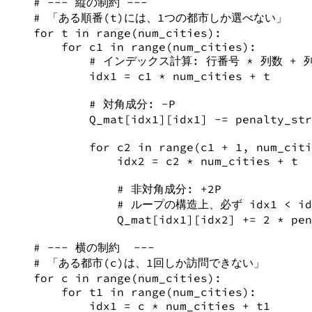
# --- 縦の制約 ---
# 「ある順番(t)には、1つの都市しか選べない」
for
 t 
in
range
(num_cities):
for
 c1 
in
range
(num_cities):
# インデックス計算: 行番号 * 列数 + 
idx1 
=
 c1 
*
 num_cities 
+
 t
# 対角成分: -P
Q_mat[idx1][idx1] 
-=
 penalty_str
for
 c2 
in
range
(c1 
+
1
, num_citi
idx2 
=
 c2 
*
 num_cities 
+
 t
# 非対角成分: +2P
# ループの構造上、必ず idx1 < 
Q_mat[idx1][idx2] 
+=
2
*
 pen
# --- 横の制約  ---
# 「ある都市(c)は、1回しか訪問できない」
for
 c 
in
range
(num_cities):
for
 t1 
in
range
(num_cities):
idx1 
=
 c 
*
 num_cities 
+
 t1