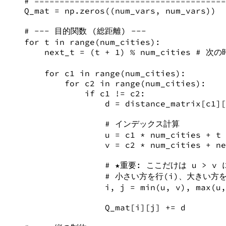
# ======================================
Q_mat 
=
 np.zeros((num_vars, num_vars))
# --- 目的関数 (総距離) ---
for
 t 
in
range
(num_cities):
next_t 
=
 (t 
+
1
) 
%
 num_cities 
# 次の
for
 c1 
in
range
(num_cities):
for
 c2 
in
range
(num_cities):
if
 c1 
!=
 c2:
d 
=
 distance_matrix[c1][
# インデックス計算
u 
=
 c1 
*
 num_cities 
+
 t
v 
=
 c2 
*
 num_cities 
+
 ne
# ★重要: ここだけは u > 
# 小さい方を行(i)、大きい方
i, j 
=
min
(u, v), 
max
(u,
Q_mat[i][j] 
+=
 d