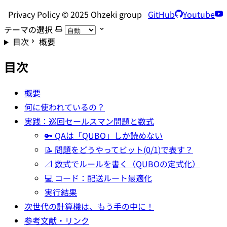
Privacy Policy © 2025 Ohzeki group
GitHub
Youtube
テーマの選択
目次
概要
目次
概要
何に使われているの？
実践：巡回セールスマン問題と数式
🔑 QAは「QUBO」しか読めない
📝 問題をどうやってビット(0/1)で表す？
📐 数式でルールを書く（QUBOの定式化）
💻 コード：配送ルート最適化
実行結果
次世代の計算機は、もう手の中に！
参考文献・リンク