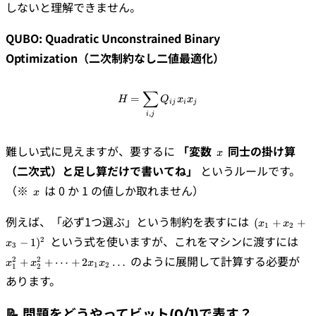
しないと理解できません。
QUBO: Quadratic Unconstrained Binary
Optimization（二次制約なし二値最適化）
∑
H = \sum_{i,j} Q_{ij} x_i x_j
=
H
Q
x
x
ij
i
j
,
i
j
x
難しい式に見えますが、要するに
「変数
同士の掛け算
x
（二次式）と足し算だけで書いてね」
というルールです。
x
（※
は 0 か 1 の値しか取れません）
x
(x_1
例えば、「必ず1つ選ぶ」という制約を表すには
(
+
+
x
x
1
2
+
x_
という式を使いますが、これをマシンに渡すには
2
−
1
)
x
x_2
3
x_
+
のように展開して計算する必要が
2
2
+
+
⋯
+
2
…
x
x
x
x
\d
1
2
1
2
x_3
2x
あります。
-
\d
1)^2
📝 問題をどうやってビット(0/1)で表す？