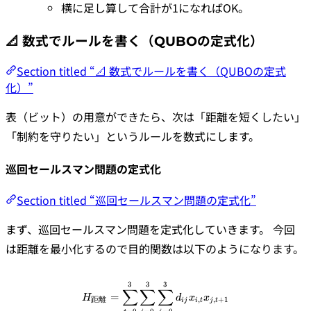
横に足し算して合計が1になればOK。
📐 数式でルールを書く（QUBOの定式化）
Section titled “📐 数式でルールを書く（QUBOの定式
化）”
表（ビット）の用意ができたら、次は「距離を短くしたい」
「制約を守りたい」というルールを数式にします。
巡回セールスマン問題の定式化
Section titled “巡回セールスマン問題の定式化”
まず、巡回セールスマン問題を定式化していきます。 今回
は距離を最小化するので目的関数は以下のようになります。
3
3
3
\begin{align*} H_{\text{距離}} 
∑
∑
∑
=
H
d
x
x
距離
,
,
+
1
ij
i
t
j
t