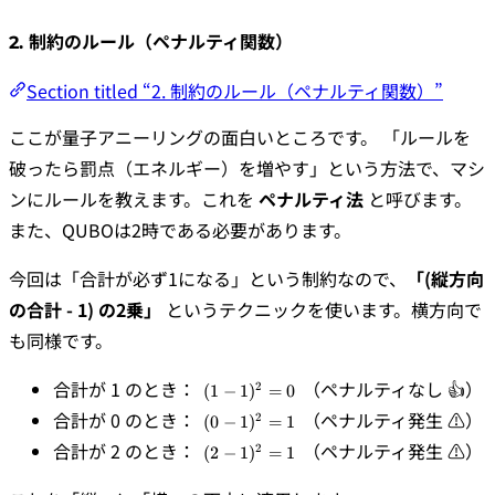
2. 制約のルール（ペナルティ関数）
Section titled “2. 制約のルール（ペナルティ関数）”
ここが量子アニーリングの面白いところです。 「ルールを
破ったら罰点（エネルギー）を増やす」という方法で、マシ
ンにルールを教えます。これを
ペナルティ法
と呼びます。
また、QUBOは2時である必要があります。
今回は「合計が必ず1になる」という制約なので、
「(縦方向
の合計 - 1) の2乗」
というテクニックを使います。横方向で
も同様です。
(1 -
合計が 1 のとき：
（ペナルティなし 👍）
2
(
1
−
1
)
=
0
1)^2
(0 -
合計が 0 のとき：
（ペナルティ発生 ⚠️）
2
(
0
−
1
)
=
1
= 0
1)^2
(2 -
合計が 2 のとき：
（ペナルティ発生 ⚠️）
2
(
2
−
1
)
=
1
= 1
1)^2
= 1