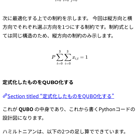
=
0
=
0
=
0
t
i
j
次に最適化する上での制約を示します。 今回は縦方向と横
方向でそれぞれ選ぶ方向を1つにする制約です。制約式とし
ては同じ構造のため、縦方向の制約のみ示します。
3
3
\begin{align*} P \sum_{t=0}^{
∑
∑
=
1
P
x
,
i
t
=
0
=
0
t
i
定式化したものをQUBO化する
Section titled “定式化したものをQUBO化する”
これが
QUBO
の中身であり、これから書くPythonコードの
設計図になります。
ハミルトニアンは、以下の2つの足し算でできています。