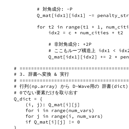
# 対角成分: -P
Q_mat[idx1][idx1] 
-=
 penalty_str
for
 t2 
in
range
(t1 
+
1
, num_citi
idx2 
=
 c 
*
 num_cities 
+
 t2
# 非対角成分: +2P
# ここもループ構造上 idx1 < id
Q_mat[idx1][idx2] 
+=
2
*
 pen
# ======================================
# 3. 辞書へ変換 & 実行
# ======================================
# 行列(np.array) から D-Wave用の 辞書(dict
# 0でない要素だけを取り出す
Q_dict 
=
 {
(i, j): Q_mat[i][j]
for
 i 
in
range
(num_vars)
for
 j 
in
range
(i, num_vars)
if
 Q_mat[i][j] 
!=
0
}