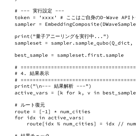
# --- 実行設定 ---
token 
=
'
xxxx
'
# ここはご自身のD-Wave AP
sampler 
=
 EmbeddingComposite(DWaveSample
print
(
"
量子アニーリングを実行中...
"
)
sampleset 
=
 sampler.sample_qubo(Q_dict, 
best_sample 
=
 sampleset.first.sample
# ======================================
# 4. 結果表示
# ======================================
print
(
"
\n
--- 結果解析 ---
"
)
active_vars 
=
 [k 
for
 k, v 
in
 best_sample
# ルート復元
route 
=
 [
-
1
] 
*
 num_cities
for
 idx 
in
 active_vars:
route[idx 
%
 num_cities] 
=
 idx 
//
 num
# 結果チェック