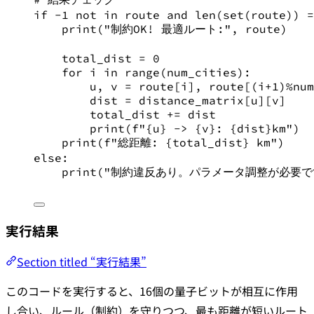
if
-
1
not
in
 route 
and
len
(
set
(route)) 
=
print
(
"
制約OK! 最適ルート:
"
, route)
total_dist 
=
0
for
 i 
in
range
(num_cities):
u, v 
=
 route[i], route[(i
+
1
)
%
num
dist 
=
 distance_matrix[u][v]
total_dist 
+=
 dist
print
(
f
"
{
u
}
 -> 
{
v
}
: 
{
dist
}
km"
)
print
(
f
"総距離: 
{
total_dist
}
 km"
)
else
:
print
(
"
制約違反あり。パラメータ調整が必要で
実行結果
Section titled “実行結果”
このコードを実行すると、16個の量子ビットが相互に作用
し合い、ルール（制約）を守りつつ、最も距離が短いルート