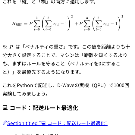
これを「縦」と「横」の両方に適用します。
2
2
\begin{align*} H_{\text{制約}} =
3
3
3
3
(
)
(
)
∑
∑
∑
∑
=
−
1
+
−
1
H
P
x
P
x
制約
,
,
i
t
i
t
=
0
=
0
=
0
=
0
t
t
i
i
P
※
は「ペナルティの重さ」です。この値を距離よりも十
P
分大きく設定することで、マシンは「距離を短くするより
も、まずはルールを守ること（ペナルティを0にするこ
と）」を最優先するようになります。
これをPythonで記述し、D-Waveの実機（QPU）で1000回
実験してみましょう。
💻 コード：配送ルート最適化
Section titled “💻 コード：配送ルート最適化”