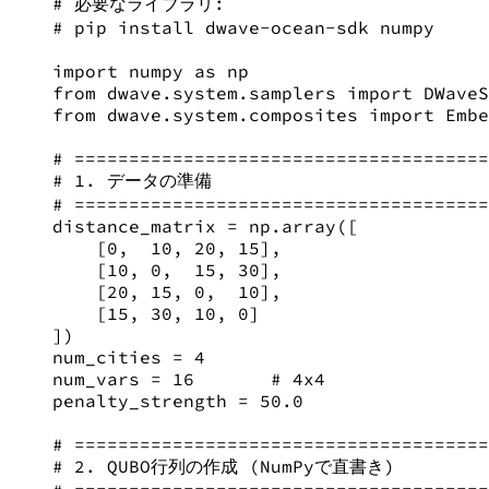
# 必要なライブラリ:
# pip install dwave-ocean-sdk numpy
import
 numpy 
as
 np
from
 dwave.system.samplers 
import
 DWaveS
from
 dwave.system.composites 
import
 Embe
# ======================================
# 1. データの準備
# ======================================
distance_matrix 
=
 np.array([
[
0
,  
10
, 
20
, 
15
],
[
10
, 
0
,  
15
, 
30
],
[
20
, 
15
, 
0
,  
10
],
[
15
, 
30
, 
10
, 
0
]
])
num_cities 
=
4
num_vars 
=
16
# 4x4
penalty_strength 
=
50.0
# ======================================
# 2. QUBO行列の作成 (NumPyで直書き)