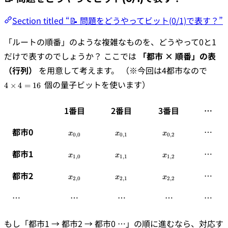
Section titled “📝 問題をどうやってビット(0/1)で表す？”
「ルートの順番」のような複雑なものを、どうやって0と1
だけで表すのでしょうか？ ここでは
「都市 × 順番」の表
4
（行列）
を用意して考えます。 （※今回は4都市なので
\time
個の量子ビットを使います）
4
×
4
=
16
4 = 1
1番目
2番目
3番目
…
都市0
x_{0,0}
x_{0,1}
x_{0,2}
…
x
x
x
0
,
0
0
,
1
0
,
2
都市1
x_{1,0}
x_{1,1}
x_{1,2}
…
x
x
x
1
,
0
1
,
1
1
,
2
都市2
x_{2,0}
x_{2,1}
x_{2,2}
…
x
x
x
2
,
0
2
,
1
2
,
2
…
…
…
…
…
もし「都市1 → 都市2 → 都市0 …」の順に進むなら、対応す