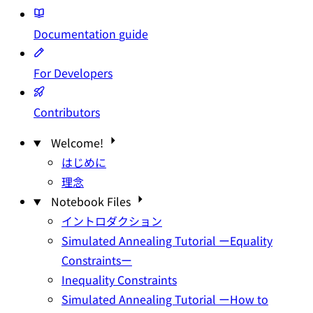
Documentation
guide
For Developers
Contributors
Welcome!
はじめに
理念
Notebook Files
イントロダクション
Simulated Annealing Tutorial ーEquality
Constraintsー
Inequality Constraints
Simulated Annealing Tutorial ーHow to