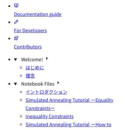
Documentation
guide
For Developers
Contributors
Welcome!
はじめに
理念
Notebook Files
イントロダクション
Simulated Annealing Tutorial ーEquality
Constraintsー
Inequality Constraints
Simulated Annealing Tutorial ーHow to