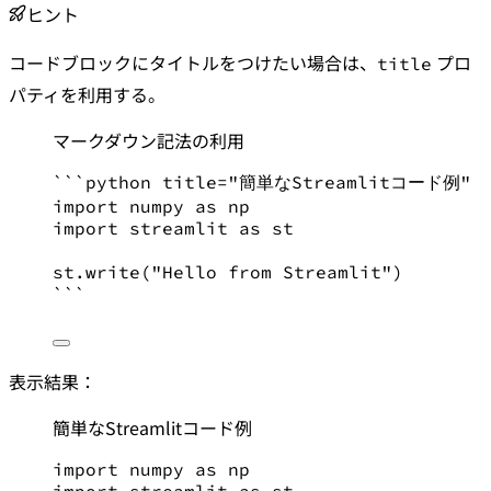
ヒント
コードブロックにタイトルをつけたい場合は、
プロ
title
パティを利用する。
マークダウン記法の利用
```python title="簡単なStreamlitコード例"
import
 numpy 
as
 np
import
 streamlit 
as
 st
st.write(
"
Hello from Streamlit
"
)
```
表示結果：
簡単なStreamlitコード例
import
 numpy 
as
 np
import
 streamlit 
as
 st