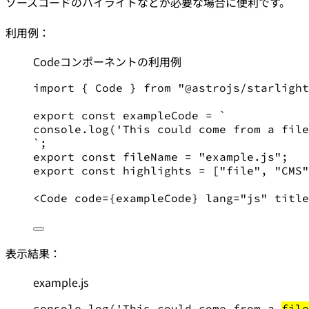
ソースコードのハイライトなどが必要な場合に便利です。
利用例：
Codeコンポーネントの利用例
import
 { Code } 
from
"
@astrojs/starlight
export
const
 exampleCode 
=
`
console.log('This could come from a file
`
;
export
const
 fileName 
=
"
example.js
"
;
export
const
 highlights 
=
 [
"
file
"
, 
"
CMS
"
<
Code
code
=
{exampleCode} 
lang
=
"
js
"
title
表示結果：
example.js
console.
log
(
'
This could come from a 
file